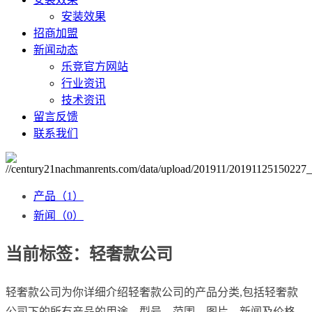
安装效果
招商加盟
新闻动态
乐竞官方网站
行业资讯
技术资讯
留言反馈
联系我们
产品（1）
新闻（0）
当前标签：
轻奢款公司
轻奢款公司
为你详细介绍
轻奢款公司
的产品分类,包括
轻奢款
公司
下的所有产品的用途、型号、范围、图片、新闻及价格。