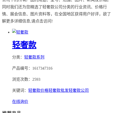
同时我们还为您精选了
轻奢款公司
分类的行业资讯、价格行
情、展会信息、图片资料等，在全国地区获得用户好评，欲了
解更多详细信息,请点击访问!
轻奢款
分类：
轻奢款系列
产品编号：1617347316
浏览次数：2593
关键词：
轻奢款价格
轻奢款批发
轻奢款公司
在线询价