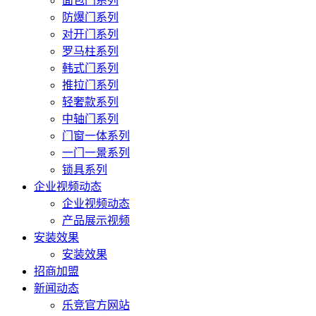
面包门系列
防爆门系列
对开门系列
罗马柱系列
韩式门系列
推拉门系列
轻奢款系列
中轴门系列
门窗一体系列
一门一景系列
锁具系列
企业视频动态
企业视频动态
产品展示视频
安装效果
安装效果
招商加盟
新闻动态
乐竞官方网站