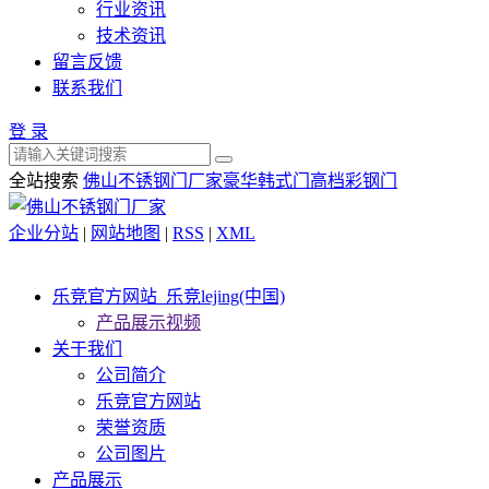
行业资讯
技术资讯
留言反馈
联系我们
登 录
全站搜索
佛山不锈钢门厂家
豪华韩式门
高档彩钢门
企业分站
|
网站地图
|
RSS
|
XML
乐竞官方网站_乐竞lejing(中国)
产品展示视频
关于我们
公司简介
乐竞官方网站
荣誉资质
公司图片
产品展示