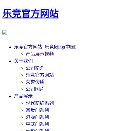
乐竞官方网站
乐竞官方网站_乐竞lejing(中国)
产品展示视频
关于我们
公司简介
乐竞官方网站
荣誉资质
公司图片
产品展示
现代简约系列
富贵门系列
港版门系列
中式门系列