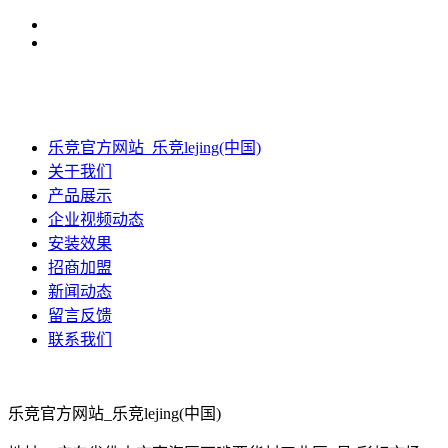
乐竞官方网站_乐竞lejing(中国)
关于我们
产品展示
企业视频动态
安装效果
招商加盟
新闻动态
留言反馈
联系我们
乐竞官方网站_乐竞lejing(中国)