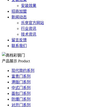
安装效果
招商加盟
新闻动态
乐竞官方网站
行业资讯
技术资讯
留言反馈
联系我们
产品展示
Product
现代简约系列
富贵门系列
港版门系列
中式门系列
面包门系列
防爆门系列
对开门系列