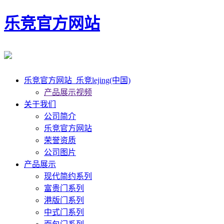
乐竞官方网站
乐竞官方网站_乐竞lejing(中国)
产品展示视频
关于我们
公司简介
乐竞官方网站
荣誉资质
公司图片
产品展示
现代简约系列
富贵门系列
港版门系列
中式门系列