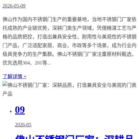
2026-05-09
佛山作为国内不锈钢门生产的重要基地，当地不锈钢门厂家依
托成熟的产业链优势，深耕门类生产领域，凭借精湛工艺与严
格的品质把控，打造出兼具安全性、耐用性与美观性的不锈钢
门产品，广泛适配家居、商业、市政等多个场景，成为行业内
极具竞争力的生产集群。佛山不锈钢门厂家注重原材料甄选，
优先选用304、201等...
了解详情 +
09
2026-05