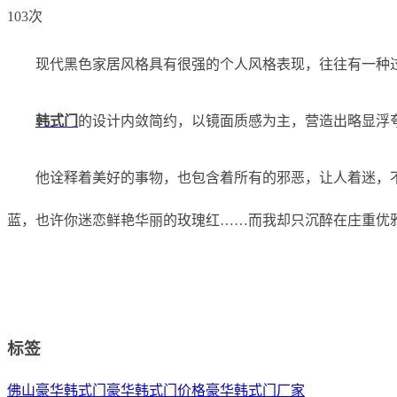
103次
现代黑色家居风格具有很强的个人风格表现，往往有一种
韩式门
的设计内敛简约，以镜面质感为主，营造出略显浮
他诠释着美好的事物，也包含着所有的邪恶，让人着迷，
蓝，也许你迷恋鲜艳华丽的玫瑰红……而我却只沉醉在庄重优
标签
佛山豪华韩式门
豪华韩式门价格
豪华韩式门厂家