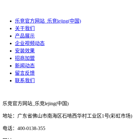
乐竞官方网站_乐竞lejing(中国)
关于我们
产品展示
企业视频动态
安装效果
招商加盟
新闻动态
留言反馈
联系我们
乐竞官方网站_乐竞lejing(中国)
地址：广东省佛山市南海区石啃西华村工业区1号(彩虹市场)
电话：400-0138-355