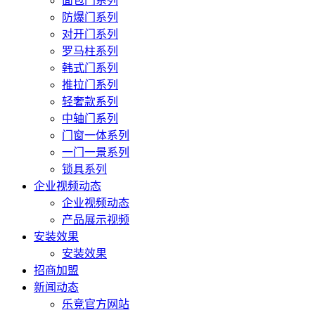
面包门系列
防爆门系列
对开门系列
罗马柱系列
韩式门系列
推拉门系列
轻奢款系列
中轴门系列
门窗一体系列
一门一景系列
锁具系列
企业视频动态
企业视频动态
产品展示视频
安装效果
安装效果
招商加盟
新闻动态
乐竞官方网站