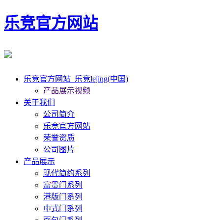
乐竞官方网站
乐竞官方网站_乐竞lejing(中国)
产品展示视频
关于我们
公司简介
乐竞官方网站
荣誉资质
公司图片
产品展示
现代简约系列
富贵门系列
港版门系列
中式门系列