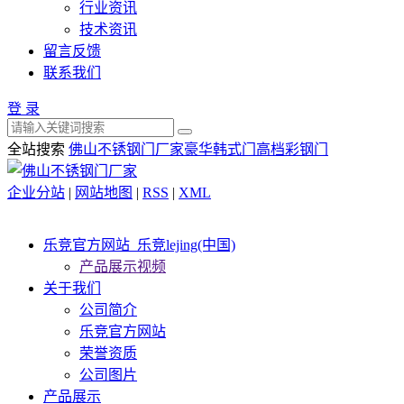
行业资讯
技术资讯
留言反馈
联系我们
登 录
全站搜索
佛山不锈钢门厂家
豪华韩式门
高档彩钢门
企业分站
|
网站地图
|
RSS
|
XML
乐竞官方网站_乐竞lejing(中国)
产品展示视频
关于我们
公司简介
乐竞官方网站
荣誉资质
公司图片
产品展示