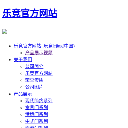
乐竞官方网站
乐竞官方网站_乐竞lejing(中国)
产品展示视频
关于我们
公司简介
乐竞官方网站
荣誉资质
公司图片
产品展示
现代简约系列
富贵门系列
港版门系列
中式门系列