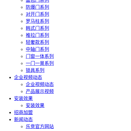
面包门系列
防爆门系列
对开门系列
罗马柱系列
韩式门系列
推拉门系列
轻奢款系列
中轴门系列
门窗一体系列
一门一景系列
锁具系列
企业视频动态
企业视频动态
产品展示视频
安装效果
安装效果
招商加盟
新闻动态
乐竞官方网站