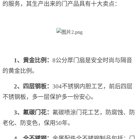
的服务，其生产出来的门
产品
具有
十大卖点
：
1
、
黄金比例
：
8
公分厚门扇是安全时尚与隔音
的黄金比例。
2
、
四层钢板
：
304
不锈钢内胆工艺，前后四层
不锈钢板
，
多一层保护
多一份
安心。
3
、
氟碳门花
：
氟碳喷涂门花工艺，防腐蚀
、
防
老化
、
防变色
，
保用
50
年。
4
、
全不锈钢
：
金属配件全不锈钢制品包括：门