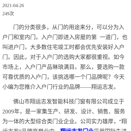
2021-04-26
249次
门的分类很多，从门的用途来分，
可以分为
入
户门
和
室内门
。
入户门
即
进入房屋的第 一道门，也
叫进户门
，大多数住宅竣工时都会优先安装好入户
门。
因此，对于
入户
门的选购大家都很重视。如今
市场上，
入户
门产品琳琅满目。那么，要选购一款
可靠优质的
入户
门，该挑选
哪一个
门品牌呢？今天
小编为
您推介入户
门行业的品牌
——翔运志发。
佛山市翔运志发智能科技
门窗有限
公司成立于
2009
年，是一家集生产、研发、设计
、
销售、服务
为一体的大型综合类门业企业。公司实力雄厚，
“翔