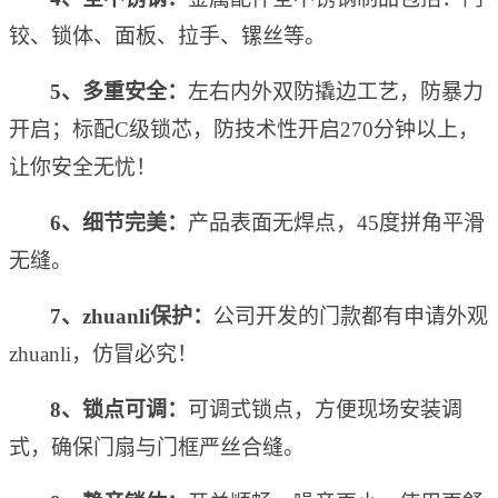
铰
、
锁体
、
面板
、
拉手
、
镙丝等。
5
、
多重安全
：
左右内外双防撬边工艺，防暴力
开启
；
标配
C
级锁芯
，
防技术性开启
270
分钟以上
，
让你安全无忧！
6
、
细节完美
：
产品表面无焊点
，
45
度拼角平滑
无缝。
7
、
zhuanli保护
：
公司开发的门款都有申请外观
zhuanli，仿冒必究！
8
、
锁点可调
：
可调式锁点，方便现场安装调
式
，
确保门扇与门框严丝合缝。