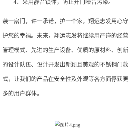
4
、采用静音锁体，防止开门噪音污染。
装一扇门，许一承诺，护一个家，翔运志发用心守
护您的幸福。未来，翔运志发将继续用
严谨的经营
管理模式
、
先进的生产设备
、
优质的原材料
、
创新
的设计队伍
、
设计开发出
新颖且
美观的不锈钢门款
式，
让
我们的产品在安全性及外观等各方面
俘获更
多的用户群体。