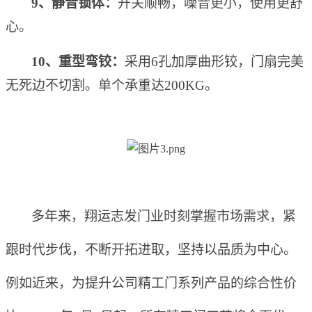
9
、
静音锁体
：
开关顺畅
，
噪音更小
，
使用更舒
心。
10
、
重型弯铰
：
采用
6
孔加厚曲形铰
，
门扇完美
无死边不切割。单个承重达
200KG
。
多年来，翔运志发门业时刻掌握市场需求，紧
跟时代步伐，不断
开拓进取
，
坚持以品质为中心
。
例如近来，
为提升公司精工门系列产品的综合性价