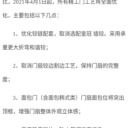
比，
2021
年
月
日起，所有精工门工艺将全面优
4
1
化，
主要包括以下几点：
1
、优化铰链配套，取消选配皇冠 插铰。采用承
重更大折弯和谐铰
；
2
、取消门扇铰边割边工艺，保持门扇的完整
度
；
3
、面包门（含面包韩式类）门扇面包位将突出
顶框，增强门扇整体外观立体感
；