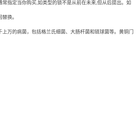
通常指定当你购买,如类型的锁不是从前在未来,但从后提出。如
回替换。
千上万的病菌，包括格兰氏细菌、大肠杆菌和链球菌等。黄铜门