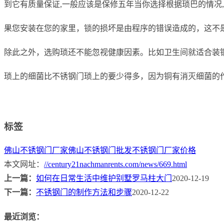
到它有质量保证,一般应该是保修五年当你选择根据琐巴的情况,
果您安装在您的家里，锁的损坏是由程序的错误造成的，这不
除此之外，选购琐还不能忽视健康因素。比如卫生间就适合装
琐上的细菌比不锈钢门琐上的要少得多，因为铜有消灭细菌的
标签
佛山不锈钢门厂家
佛山不锈钢门批发
不锈钢门厂家价格
本文网址：
//century21nachmanrents.com/news/669.html
上一篇：
如何在日常生活中维护别墅罗马柱大门
2020-12-19
下一篇：
不锈钢门的制作方法和步骤
2020-12-22
最近浏览：