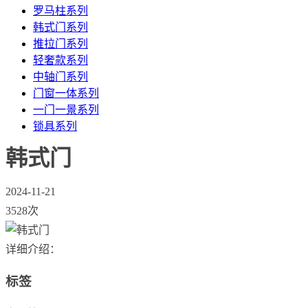
罗马柱系列
韩式门系列
推拉门系列
轻奢款系列
中轴门系列
门窗一体系列
一门一景系列
锁具系列
韩式门
2024-11-21
3528次
详细介绍：
标签