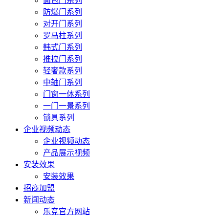
面包门系列
防爆门系列
对开门系列
罗马柱系列
韩式门系列
推拉门系列
轻奢款系列
中轴门系列
门窗一体系列
一门一景系列
锁具系列
企业视频动态
企业视频动态
产品展示视频
安装效果
安装效果
招商加盟
新闻动态
乐竞官方网站