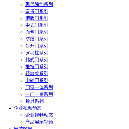
现代简约系列
富贵门系列
港版门系列
中式门系列
面包门系列
防爆门系列
对开门系列
罗马柱系列
韩式门系列
推拉门系列
轻奢款系列
中轴门系列
门窗一体系列
一门一景系列
锁具系列
企业视频动态
企业视频动态
产品展示视频
安装效果