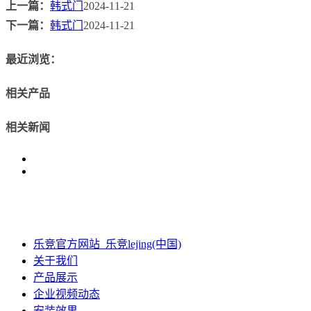
上一篇：
韩式门
2024-11-21
下一篇：
韩式门
2024-11-21
最近浏览：
相关产品
相关新闻
乐竞官方网站_乐竞lejing(中国)
关于我们
产品展示
企业视频动态
安装效果