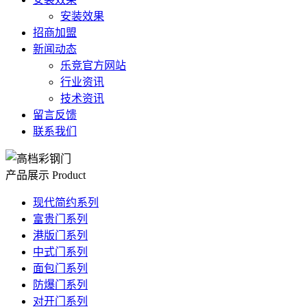
安装效果
招商加盟
新闻动态
乐竞官方网站
行业资讯
技术资讯
留言反馈
联系我们
产品展示
Product
现代简约系列
富贵门系列
港版门系列
中式门系列
面包门系列
防爆门系列
对开门系列