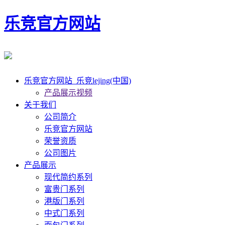
乐竞官方网站
乐竞官方网站_乐竞lejing(中国)
产品展示视频
关于我们
公司简介
乐竞官方网站
荣誉资质
公司图片
产品展示
现代简约系列
富贵门系列
港版门系列
中式门系列