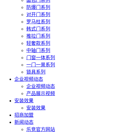
面包门系列
防爆门系列
对开门系列
罗马柱系列
韩式门系列
推拉门系列
轻奢款系列
中轴门系列
门窗一体系列
一门一景系列
锁具系列
企业视频动态
企业视频动态
产品展示视频
安装效果
安装效果
招商加盟
新闻动态
乐竞官方网站