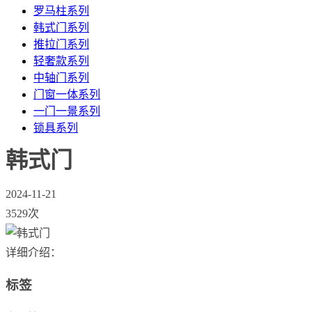
罗马柱系列
韩式门系列
推拉门系列
轻奢款系列
中轴门系列
门窗一体系列
一门一景系列
锁具系列
韩式门
2024-11-21
3529次
详细介绍：
标签