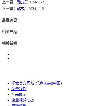
上一篇：
韩式门
2024-11-21
下一篇：
韩式门
2024-11-21
最近浏览：
相关产品
相关新闻
乐竞官方网站_乐竞lejing(中国)
关于我们
产品展示
企业视频动态
安装效果