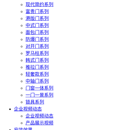
现代简约系列
富贵门系列
港版门系列
中式门系列
面包门系列
防爆门系列
对开门系列
罗马柱系列
韩式门系列
推拉门系列
轻奢款系列
中轴门系列
门窗一体系列
一门一景系列
锁具系列
企业视频动态
企业视频动态
产品展示视频
安装效果