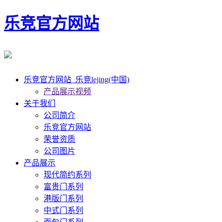
乐竞官方网站
乐竞官方网站_乐竞lejing(中国)
产品展示视频
关于我们
公司简介
乐竞官方网站
荣誉资质
公司图片
产品展示
现代简约系列
富贵门系列
港版门系列
中式门系列