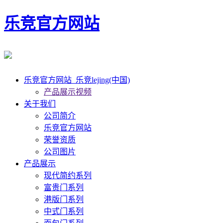
乐竞官方网站
乐竞官方网站_乐竞lejing(中国)
产品展示视频
关于我们
公司简介
乐竞官方网站
荣誉资质
公司图片
产品展示
现代简约系列
富贵门系列
港版门系列
中式门系列