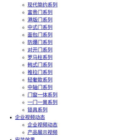
现代简约系列
富贵门系列
港版门系列
中式门系列
面包门系列
防爆门系列
对开门系列
罗马柱系列
韩式门系列
推拉门系列
轻奢款系列
中轴门系列
门窗一体系列
一门一景系列
锁具系列
企业视频动态
企业视频动态
产品展示视频
安装效果