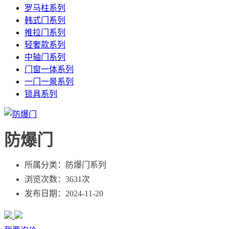
罗马柱系列
韩式门系列
推拉门系列
轻奢款系列
中轴门系列
门窗一体系列
一门一景系列
锁具系列
防爆门
所属分类：
防爆门系列
浏览次数：
3631次
发布日期：
2024-11-20