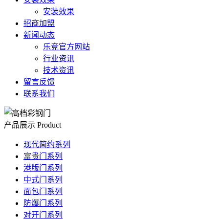
安装效果
招商加盟
新闻动态
乐竞官方网站
行业资讯
技术资讯
留言反馈
联系我们
产品展示
Product
现代简约系列
富贵门系列
港版门系列
中式门系列
面包门系列
防爆门系列
对开门系列