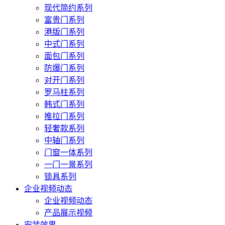
现代简约系列
富贵门系列
港版门系列
中式门系列
面包门系列
防爆门系列
对开门系列
罗马柱系列
韩式门系列
推拉门系列
轻奢款系列
中轴门系列
门窗一体系列
一门一景系列
锁具系列
企业视频动态
企业视频动态
产品展示视频
安装效果