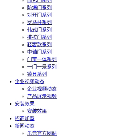
面包门系列
防爆门系列
对开门系列
罗马柱系列
韩式门系列
推拉门系列
轻奢款系列
中轴门系列
门窗一体系列
一门一景系列
锁具系列
企业视频动态
企业视频动态
产品展示视频
安装效果
安装效果
招商加盟
新闻动态
乐竞官方网站