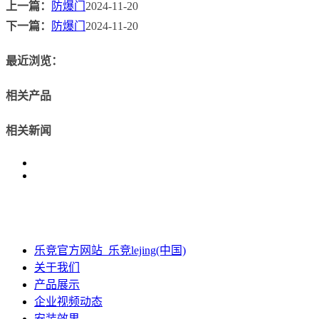
上一篇：
防爆门
2024-11-20
下一篇：
防爆门
2024-11-20
最近浏览：
相关产品
相关新闻
乐竞官方网站_乐竞lejing(中国)
关于我们
产品展示
企业视频动态
安装效果