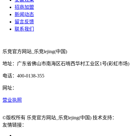
招商加盟
新闻动态
留言反馈
联系我们
乐竞官方网站_乐竞lejing(中国)
地址：广东省佛山市南海区石啃西华村工业区1号(彩虹市场)
电话：400-0138-355
网址：
营业执照
©版权所有 乐竞官方网站_乐竞lejing(中国) 技术支持：
友情链接：