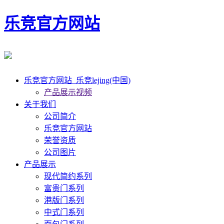
乐竞官方网站
乐竞官方网站_乐竞lejing(中国)
产品展示视频
关于我们
公司简介
乐竞官方网站
荣誉资质
公司图片
产品展示
现代简约系列
富贵门系列
港版门系列
中式门系列