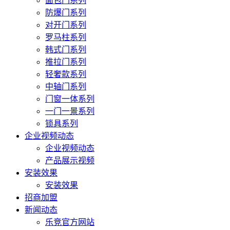
面包门系列
防爆门系列
对开门系列
罗马柱系列
韩式门系列
推拉门系列
轻奢款系列
中轴门系列
门窗一体系列
一门一景系列
锁具系列
企业视频动态
企业视频动态
产品展示视频
安装效果
安装效果
招商加盟
新闻动态
乐竞官方网站