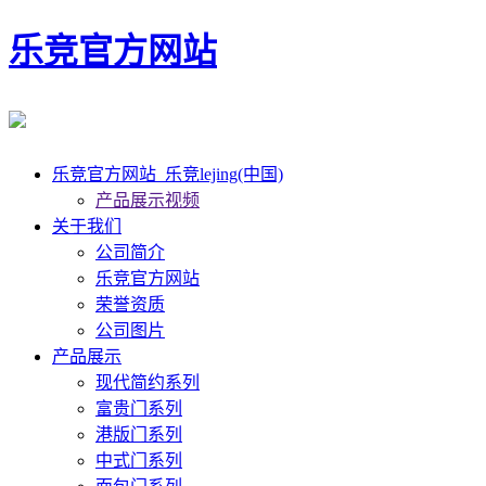
乐竞官方网站
乐竞官方网站_乐竞lejing(中国)
产品展示视频
关于我们
公司简介
乐竞官方网站
荣誉资质
公司图片
产品展示
现代简约系列
富贵门系列
港版门系列
中式门系列