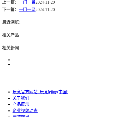
上一篇：
一门一景
2024-11-20
下一篇：
一门一景
2024-11-20
最近浏览：
相关产品
相关新闻
乐竞官方网站_乐竞lejing(中国)
关于我们
产品展示
企业视频动态
安装效果