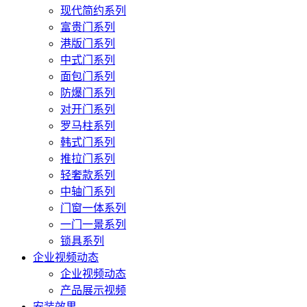
现代简约系列
富贵门系列
港版门系列
中式门系列
面包门系列
防爆门系列
对开门系列
罗马柱系列
韩式门系列
推拉门系列
轻奢款系列
中轴门系列
门窗一体系列
一门一景系列
锁具系列
企业视频动态
企业视频动态
产品展示视频
安装效果