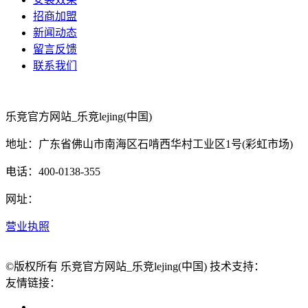
招商加盟
新闻动态
留言反馈
联系我们
乐竞官方网站_乐竞lejing(中国)
地址：广东省佛山市南海区石啃西华村工业区1号(彩虹市场)
电话：400-0138-355
网址：
营业执照
©版权所有 乐竞官方网站_乐竞lejing(中国) 技术支持：
友情链接：