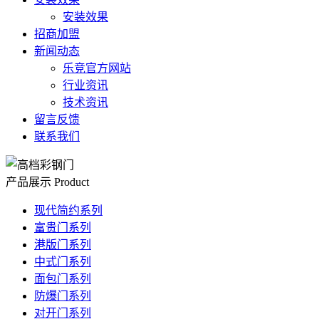
安装效果
招商加盟
新闻动态
乐竞官方网站
行业资讯
技术资讯
留言反馈
联系我们
产品展示
Product
现代简约系列
富贵门系列
港版门系列
中式门系列
面包门系列
防爆门系列
对开门系列