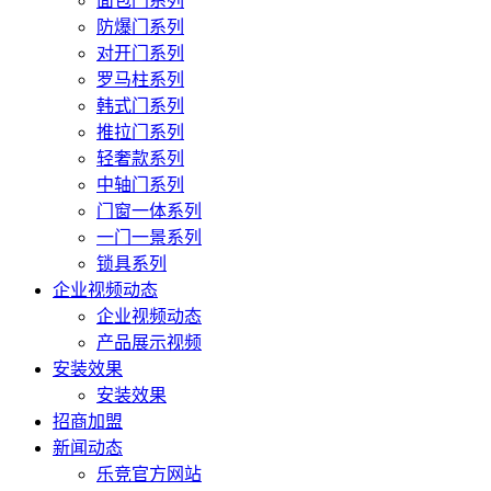
面包门系列
防爆门系列
对开门系列
罗马柱系列
韩式门系列
推拉门系列
轻奢款系列
中轴门系列
门窗一体系列
一门一景系列
锁具系列
企业视频动态
企业视频动态
产品展示视频
安装效果
安装效果
招商加盟
新闻动态
乐竞官方网站