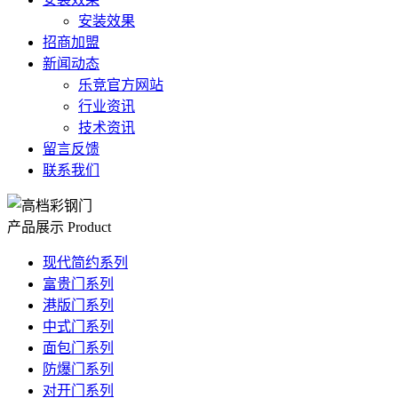
安装效果
招商加盟
新闻动态
乐竞官方网站
行业资讯
技术资讯
留言反馈
联系我们
产品展示
Product
现代简约系列
富贵门系列
港版门系列
中式门系列
面包门系列
防爆门系列
对开门系列