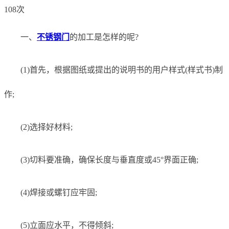
108次
一、
不锈钢门
的加工是怎样的呢?
(1)首先，根据图纸或提出的说明书的用户样式(样式书)制
作;
(2)选择好材料;
(3)切料要准确，确保长度与垂直度或45°界面正确;
(4)焊接或螺钉应牢固;
(5)立面应水平，不得倾斜;