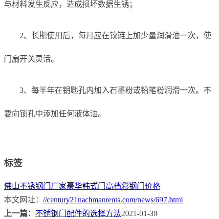
与材料发生反应，造成损坏数据生锈；
2、长期使用后，每月应在铰链上加少量润滑油一次，使
门扇开关灵活。
3、每半年在钥匙孔内加入石墨粉或铅笔粉润滑一次。不
要向锁孔中添加任何液体油。
标签
佛山不锈钢门厂家
豪华韩式门
高档彩钢门价格
本文网址：
//century21nachmanrents.com/news/697.html
上一篇：
不锈钢门配件的选择方法
2021-01-30