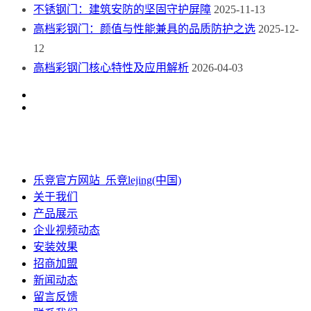
不锈钢门：建筑安防的坚固守护屏障
2025-11-13
高档彩钢门：颜值与性能兼具的品质防护之选
2025-12-
12
高档彩钢门核心特性及应用解析
2026-04-03
乐竞官方网站_乐竞lejing(中国)
关于我们
产品展示
企业视频动态
安装效果
招商加盟
新闻动态
留言反馈