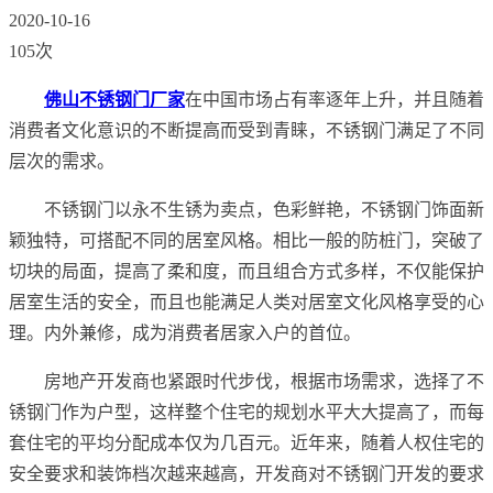
2020-10-16
105次
佛山不锈钢门厂家
在中国市场占有率逐年上升，并且随着
消费者文化意识的不断提高而受到青睐，不锈钢门满足了不同
层次的需求。
不锈钢门以永不生锈为卖点，色彩鲜艳，不锈钢门饰面新
颖独特，可搭配不同的居室风格。相比一般的防桩门，突破了
切块的局面，提高了柔和度，而且组合方式多样，不仅能保护
居室生活的安全，而且也能满足人类对居室文化风格享受的心
理。内外兼修，成为消费者居家入户的首位。
房地产开发商也紧跟时代步伐，根据市场需求，选择了不
锈钢门作为户型，这样整个住宅的规划水平大大提高了，而每
套住宅的平均分配成本仅为几百元。近年来，随着人权住宅的
安全要求和装饰档次越来越高，开发商对不锈钢门开发的要求