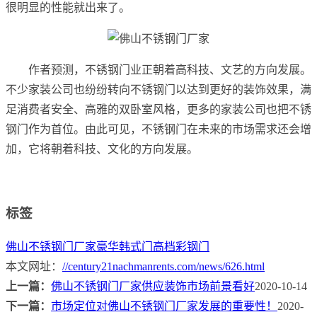
很明显的性能就出来了。
作者预测，不锈钢门业正朝着高科技、文艺的方向发展。
不少家装公司也纷纷转向不锈钢门以达到更好的装饰效果，满
足消费者安全、高雅的双卧室风格，更多的家装公司也把不锈
钢门作为首位。由此可见，不锈钢门在未来的市场需求还会增
加，它将朝着科技、文化的方向发展。
标签
佛山不锈钢门厂家
豪华韩式门
高档彩钢门
本文网址：
//century21nachmanrents.com/news/626.html
上一篇：
佛山不锈钢门厂家供应装饰市场前景看好
2020-10-14
下一篇：
市场定位对佛山不锈钢门厂家发展的重要性！
2020-