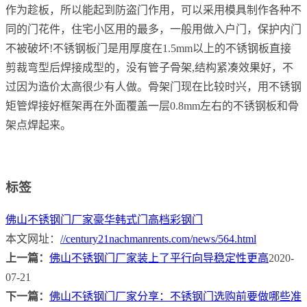
作为趁板，所以能起到防盗门作用，可以采用模具制作各种不
同的门花件，住宅小区用的最多，一般用做入户门，保护内门
不被破坏!不锈钢板门是用厚度在1.5mm以上的不锈钢板直接
剪裁弯型后焊接成型的，没有管子骨架,结构紧凑效果好，不
过因为造价太高很少有人做。骨架门现在比较时兴，用不锈钢
矩管焊接好框架再在外面覆盖一层0.8mm左右的不锈钢板和骨
架点焊起来。
标签
佛山不锈钢门厂家
豪华韩式门
高档彩钢门
本文网址：
//century21nachmanrents.com/news/564.html
上一篇：
佛山不锈钢门厂家装上了平行向导稳定性更高
2020-
07-21
下一篇：
佛山不锈钢门厂家分享：不锈钢门选购前要做哪些准