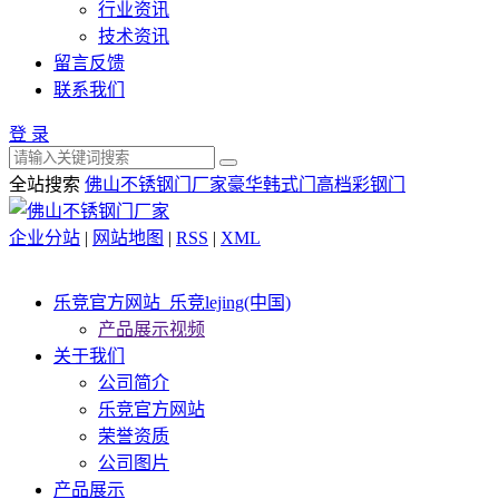
行业资讯
技术资讯
留言反馈
联系我们
登 录
全站搜索
佛山不锈钢门厂家
豪华韩式门
高档彩钢门
企业分站
|
网站地图
|
RSS
|
XML
乐竞官方网站_乐竞lejing(中国)
产品展示视频
关于我们
公司简介
乐竞官方网站
荣誉资质
公司图片
产品展示