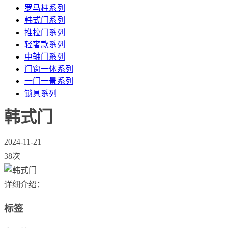
罗马柱系列
韩式门系列
推拉门系列
轻奢款系列
中轴门系列
门窗一体系列
一门一景系列
锁具系列
韩式门
2024-11-21
38次
详细介绍：
标签