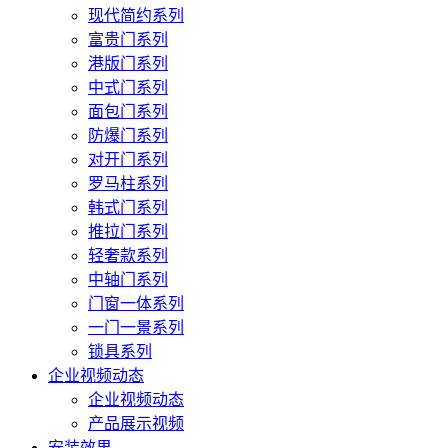
现代简约系列
富贵门系列
港版门系列
中式门系列
面包门系列
防爆门系列
对开门系列
罗马柱系列
韩式门系列
推拉门系列
轻奢款系列
中轴门系列
门窗一体系列
一门一景系列
锁具系列
企业视频动态
企业视频动态
产品展示视频
安装效果