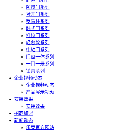
面包门系列
防爆门系列
对开门系列
罗马柱系列
韩式门系列
推拉门系列
轻奢款系列
中轴门系列
门窗一体系列
一门一景系列
锁具系列
企业视频动态
企业视频动态
产品展示视频
安装效果
安装效果
招商加盟
新闻动态
乐竞官方网站