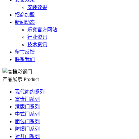
安装效果
招商加盟
新闻动态
乐竞官方网站
行业资讯
技术资讯
留言反馈
联系我们
产品展示
Product
现代简约系列
富贵门系列
港版门系列
中式门系列
面包门系列
防爆门系列
对开门系列