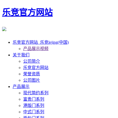
乐竞官方网站
乐竞官方网站_乐竞lejing(中国)
产品展示视频
关于我们
公司简介
乐竞官方网站
荣誉资质
公司图片
产品展示
现代简约系列
富贵门系列
港版门系列
中式门系列