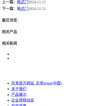
上一篇：
韩式门
2024-11-21
下一篇：
韩式门
2024-11-21
最近浏览：
相关产品
相关新闻
乐竞官方网站_乐竞lejing(中国)
关于我们
产品展示
企业视频动态
安装效果