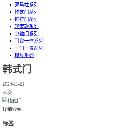
罗马柱系列
韩式门系列
推拉门系列
轻奢款系列
中轴门系列
门窗一体系列
一门一景系列
锁具系列
韩式门
2024-11-21
35次
详细介绍：
标签