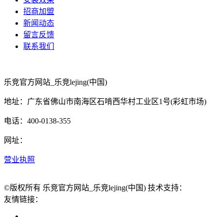
招商加盟
新闻动态
留言反馈
联系我们
乐竞官方网站_乐竞lejing(中国)
地址：广东省佛山市南海区石啃西华村工业区1号(彩虹市场)
电话：400-0138-355
网址：
营业执照
©版权所有 乐竞官方网站_乐竞lejing(中国) 技术支持：
友情链接：