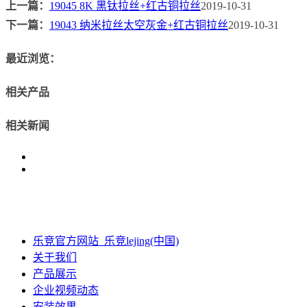
上一篇：
19045 8K 黑钛拉丝+红古铜拉丝
2019-10-31
下一篇：
19043 纳米拉丝太空灰金+红古铜拉丝
2019-10-31
最近浏览：
相关产品
相关新闻
乐竞官方网站_乐竞lejing(中国)
关于我们
产品展示
企业视频动态
安装效果