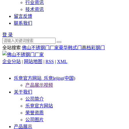
行业资讯
技术资讯
留言反馈
联系我们
登 录
全站搜索
佛山不锈钢门厂家
豪华韩式门
高档彩钢门
企业分站
|
网站地图
|
RSS
|
XML
乐竞官方网站_乐竞lejing(中国)
产品展示视频
关于我们
公司简介
乐竞官方网站
荣誉资质
公司图片
产品展示