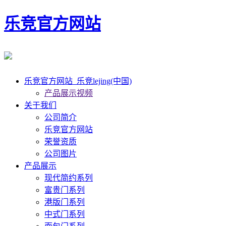
乐竞官方网站
乐竞官方网站_乐竞lejing(中国)
产品展示视频
关于我们
公司简介
乐竞官方网站
荣誉资质
公司图片
产品展示
现代简约系列
富贵门系列
港版门系列
中式门系列