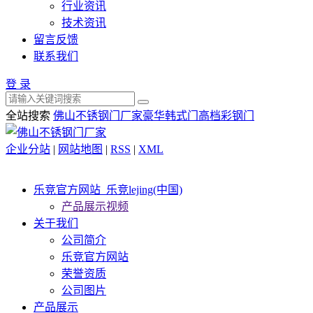
行业资讯
技术资讯
留言反馈
联系我们
登 录
全站搜索
佛山不锈钢门厂家
豪华韩式门
高档彩钢门
企业分站
|
网站地图
|
RSS
|
XML
乐竞官方网站_乐竞lejing(中国)
产品展示视频
关于我们
公司简介
乐竞官方网站
荣誉资质
公司图片
产品展示