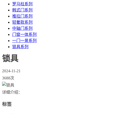
罗马柱系列
韩式门系列
推拉门系列
轻奢款系列
中轴门系列
门窗一体系列
一门一景系列
锁具系列
锁具
2024-11-21
3688次
详细介绍：
标签