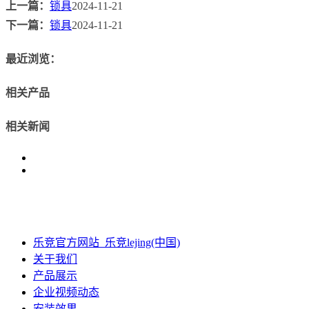
上一篇：
锁具
2024-11-21
下一篇：
锁具
2024-11-21
最近浏览：
相关产品
相关新闻
乐竞官方网站_乐竞lejing(中国)
关于我们
产品展示
企业视频动态
安装效果