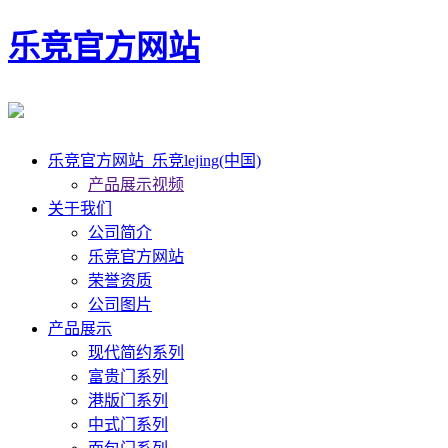
乐竞官方网站
乐竞官方网站_乐竞lejing(中国)
产品展示视频
关于我们
公司简介
乐竞官方网站
荣誉资质
公司图片
产品展示
现代简约系列
富贵门系列
港版门系列
中式门系列