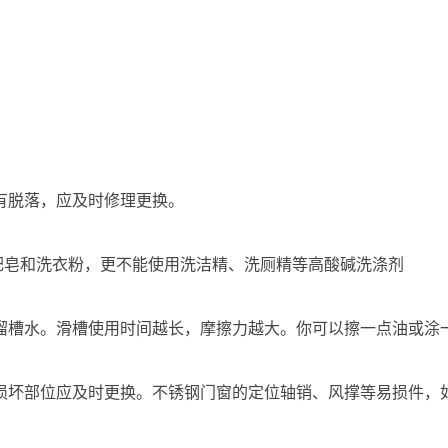
如有脱落，应及时修理更换。
肥皂和洗衣粉，更不能使用洗洁精、洗厕精等高酸碱洗涤剂
燥溜槽水。滑槽使用时间越长，摩擦力越大。你可以擦一点油或涂
，损坏部位应及时更换。不锈钢门窗的定位轴销、风撑等易损件