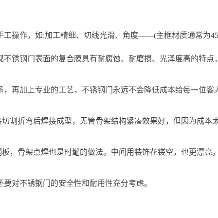
工操作，如:加工精细、切线光滑、角度——(主框材质通常为45
现不锈钢门表面的复合膜具有耐腐蚀、耐磨损、光泽度高的特点
系，再加上专业的工艺，不锈钢门永远不会降低成本给每一位客
直接切割折弯后焊接成型，无管骨架结构紧凑效果好，但因为成本
锈钢板，骨架点焊也是时髦的做法。中间用装饰花镂空，也更漂亮
还要对不锈钢门的安全性和耐用性充分考虑。