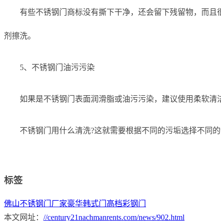
有些不锈钢门商标没有撕下干净，还会留下残留物，而且
剂擦洗。
5、不锈钢门油污污染
如果是不锈钢门表面润滑脂或油污污染，建议使用柔软清
不锈钢门用什么清洗?这就需要根据不同的污垢选择不同的
标签
佛山不锈钢门厂家
豪华韩式门
高档彩钢门
本文网址：
//century21nachmanrents.com/news/902.html