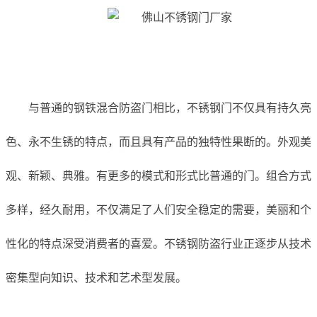
与普通的钢铁混合防盗门相比，不锈钢门不仅具有持久亮
色、永不生锈的特点，而且具有产品的独特性
果断的。外观美
观、新颖、典雅。有更多的模式和形式比普通的门。组合方式
多样，经久耐用，不仅满足了人们安全稳定的需要，
美丽和个
性化的特点深受消费者的喜爱。不锈钢防盗行业正逐步从技术
密集型向知识、技术和艺术型发展。