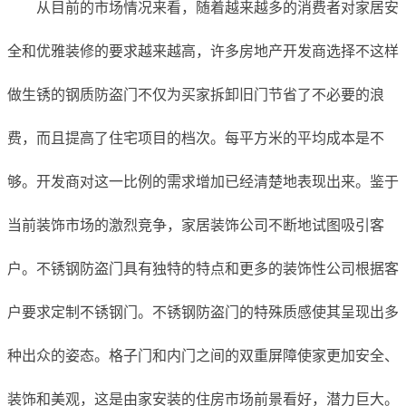
从目前的市场情况来看，随着越来越多的消费者对家居安
全和优雅装修的要求越来越高，许多房地产开发商选择不这样
做
生锈的钢质防盗门不仅为买家拆卸旧门节省了不必要的浪
费，而且提高了住宅项目的档次。每平方米的平均成本是不
够
。开发商对这一比例的需求增加已经清楚地表现出来。
鉴于
当前装饰市场的激烈竞争，家居装饰公司不断地试图吸引客
户。不锈钢防盗门具有独特的特点和更多的装饰性
公司根据客
户要求定制不锈钢门。
不锈钢防盗门的特殊质感使其呈现出多
种出众的姿态。格子门和内门之间的双重屏障使家更加安全、
装饰和美观，这是由家安装的
住房市场前景看好，潜力巨大。