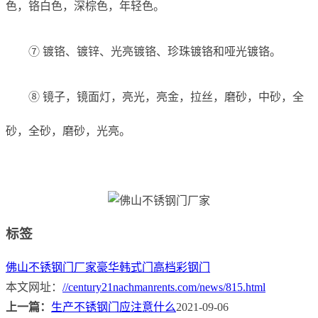
色，铬白色，深棕色，年轻色。
⑦ 镀铬、镀锌、光亮镀铬、珍珠镀铬和哑光镀铬。
⑧ 镜子，镜面灯，亮光，亮金，拉丝，磨砂，中砂，全
砂，全砂，磨砂，光亮。
标签
佛山不锈钢门厂家
豪华韩式门
高档彩钢门
本文网址：
//century21nachmanrents.com/news/815.html
上一篇：
生产不锈钢门应注意什么
2021-09-06