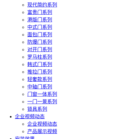
现代简约系列
富贵门系列
港版门系列
中式门系列
面包门系列
防爆门系列
对开门系列
罗马柱系列
韩式门系列
推拉门系列
轻奢款系列
中轴门系列
门窗一体系列
一门一景系列
锁具系列
企业视频动态
企业视频动态
产品展示视频
安装效果