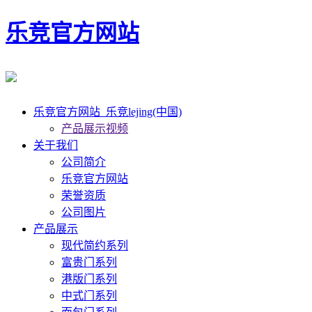
乐竞官方网站
乐竞官方网站_乐竞lejing(中国)
产品展示视频
关于我们
公司简介
乐竞官方网站
荣誉资质
公司图片
产品展示
现代简约系列
富贵门系列
港版门系列
中式门系列