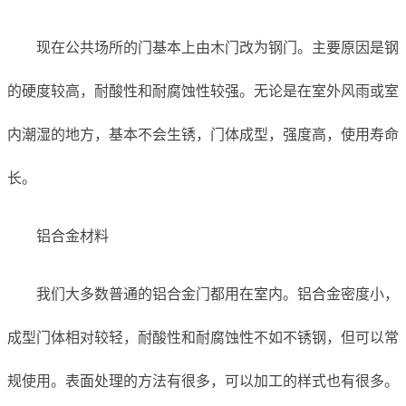
现在公共场所的门基本上由木门改为钢门。主要原因是钢
的硬度较高，耐酸性和耐腐蚀性较强。无论是在室外风雨或室
内潮湿的地方，基本不会生锈，门体成型，强度高，使用寿命
长。
铝合金材料
我们大多数普通的铝合金门都用在室内。铝合金密度小，
成型门体相对较轻，耐酸性和耐腐蚀性不如不锈钢，但可以常
规使用。表面处理的方法有很多，可以加工的样式也有很多。