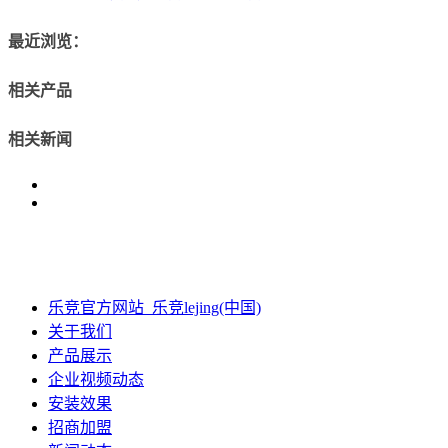
最近浏览：
相关产品
相关新闻
乐竞官方网站_乐竞lejing(中国)
关于我们
产品展示
企业视频动态
安装效果
招商加盟