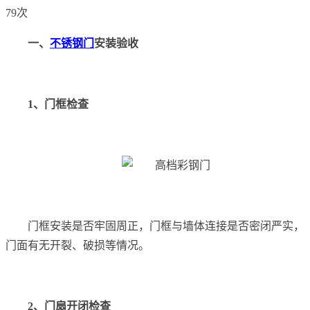
79次
一、
不锈钢门
安装验收
1、门框检查
门框安装是否牢固周正，门框与墙体连接是否密闭严实，
门面有无开裂、破损等情况。
2、门扇开闭检查