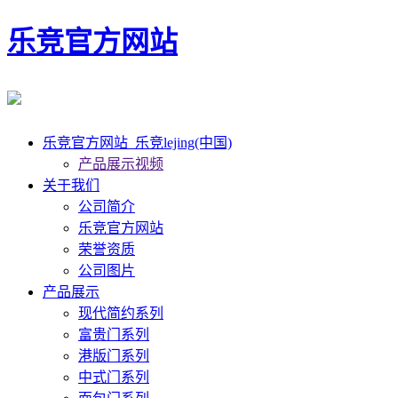
乐竞官方网站
乐竞官方网站_乐竞lejing(中国)
产品展示视频
关于我们
公司简介
乐竞官方网站
荣誉资质
公司图片
产品展示
现代简约系列
富贵门系列
港版门系列
中式门系列