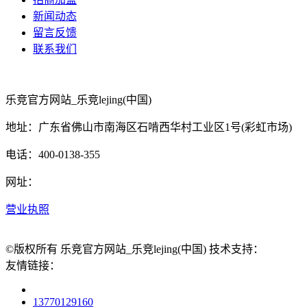
新闻动态
留言反馈
联系我们
乐竞官方网站_乐竞lejing(中国)
地址：广东省佛山市南海区石啃西华村工业区1号(彩虹市场)
电话：400-0138-355
网址：
营业执照
©版权所有 乐竞官方网站_乐竞lejing(中国) 技术支持：
友情链接：
13770129160