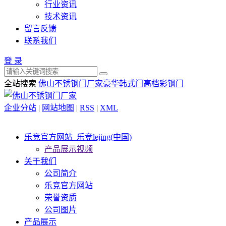
行业资讯
技术资讯
留言反馈
联系我们
登 录
全站搜索
佛山不锈钢门厂家
豪华韩式门
高档彩钢门
企业分站
|
网站地图
|
RSS
|
XML
乐竞官方网站_乐竞lejing(中国)
产品展示视频
关于我们
公司简介
乐竞官方网站
荣誉资质
公司图片
产品展示