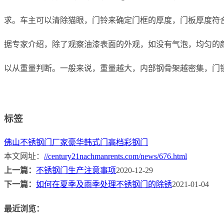
求。车主可以清除猫眼，门铃来确定门框的厚度，门板厚度符
据专家介绍，除了观察油漆表面的外观，如没有气泡，均匀的
以从重量判断。一般来说，重量越大，内部钢骨架越密集，门
标签
佛山不锈钢门厂家
豪华韩式门
高档彩钢门
本文网址：
//century21nachmanrents.com/news/676.html
上一篇：
不锈钢门生产注意事项
2020-12-29
下一篇：
如何在夏季及雨季处理不锈钢门的除锈
2021-01-04
最近浏览：