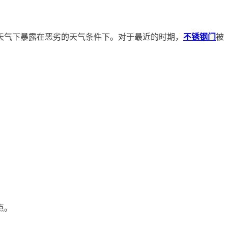
天气下暴露在恶劣的天气条件下。对于最近的时期，
不锈钢门
被
点。