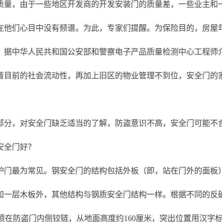
质量，由于一些地区开发商的开发安装门的质量差，一些业主和
在他们心目中没有频谱。为此，专家们提醒。为保险目的，房屋
。据中华人民共和国公安部和警察电子产品质量检测中心工程师
着目前的社会流动性，再加上旧区的物业管理不到位，安全门的家
部分，对安全门缺乏适当的了解，防盗意识不高，安全门可能不
安全门好？
护门最为常见。钢安全门的结构包括外板（即，站在门外的面板
一层木板外，其他结构与钢质安全门结构一样。根据不同的反破坏
业必须在防盗门内侧铰链，从地面高度约160厘米，突出位置用汉