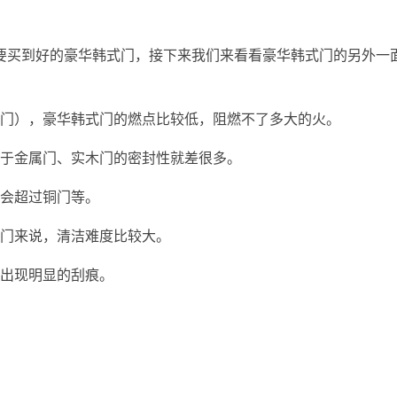
要买到好的豪华韩式门，接下来我们来看看豪华韩式门的另外一
木门），豪华韩式门的燃点比较低，阻燃不了多大的火。
对于金属门、实木门的密封性就差很多。
价会超过铜门等。
属门来说，清洁难度比较大。
会出现明显的刮痕。