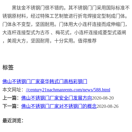
黑钛金不锈钢门很不错的。其不锈钢门门采用国际标准不
锈钢原材料，经过特殊工艺制管进行折弯焊接定型制成门体。
门体永不变型，坚固耐用。门体用大小连杆连接而成伸缩门，
大连杆连接型式为古币 、梅花式，小连杆连接成菱型式道闸
，美观大方，坚固耐用，十分实用。值得推荐
标签
佛山不锈钢门厂家
豪华韩式门
高档彩钢门
本文网址：
//century21nachmanrents.com/news/588.html
上一篇：
佛山不锈钢门厂家安全门发展方向
2020-08-20
下一篇：
佛山不锈钢门厂家对不锈钢门的概念
2020-08-26
最近浏览：