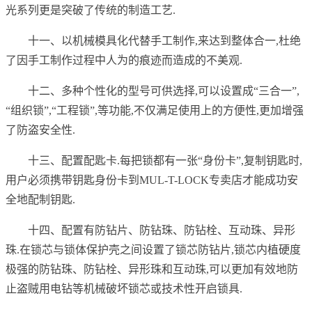
光系列更是突破了传统的制造工艺.
十一、以机械模具化代替手工制作,来达到整体合一,杜绝
了因手工制作过程中人为的痕迹而造成的不美观.
十二、多种个性化的型号可供选择,可以设置成“三合一”,
“组织锁”,“工程锁”,等功能,不仅满足使用上的方便性,更加增强
了防盗安全性.
十三、配置配匙卡.每把锁都有一张“身份卡”,复制钥匙时,
用户必须携带钥匙身份卡到MUL-T-LOCK专卖店才能成功安
全地配制钥匙.
十四、配置有防钻片、防钻珠、防钻栓、互动珠、异形
珠.在锁芯与锁体保护壳之间设置了锁芯防钻片,锁芯内植硬度
极强的防钻珠、防钻栓、异形珠和互动珠,可以更加有效地防
止盗贼用电钻等机械破坏锁芯或技术性开启锁具.