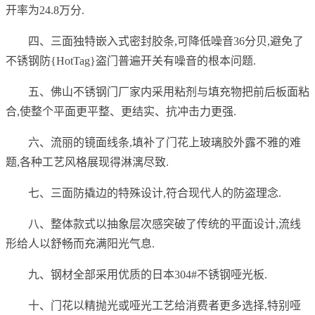
开率为24.8万分.
四、三面独特嵌入式密封胶条,可降低噪音36分贝,避免了
不锈钢防{HotTag}盗门普遍开关有噪音的根本问题.
五、佛山不锈钢门厂家内采用粘剂与填充物把前后板面粘
合,使整个平面更平整、更结实、抗冲击力更强.
六、流丽的镜面线条,填补了门花上玻璃胶外露不雅的难
题,各种工艺风格展现得淋漓尽致.
七、三面防撬边的特殊设计,符合现代人的防盗理念.
八、整体款式以抽象层次感突破了传统的平面设计,流线
形给人以舒畅而充满阳光气息.
九、钢材全部采用优质的日本304#不锈钢哑光板.
十、门花以精抛光或哑光工艺给消费者更多选择,特别哑