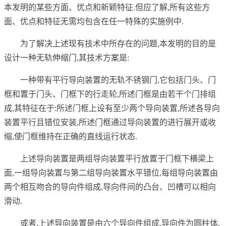
本发明的某些方面、优点和新颖特征.但应了解,所有这些方
面、优点和特征无需均包含在任一特殊的实施例中.
为了解决上述现有技术中所存在的问题,本发明的目的是
设计一种无轨伸缩门,其技术方案是:
一种带有平行导向装置的无轨不锈钢门,它包括门头、门
框和置于门头、门框下的行走轮,所述门框是由若干个门排组
成,其特征在于:所述门框上设有至少两个导向装置,所述各导向
装置平行且错位安装,所述门框通过导向装置的进行展开或收
缩,使门框维持在正确的直线运行状态.
上述导向装置是两组导向装置平行放置于门框下横梁上
面,一组导向装置与第二组导向装置水平错位,每组导向装置由
两个相互吻合的导向件组成,导向件间的凸台、凹槽可以相向
滑动.
或者,上述导向装置是由六个导向件组成,导向件为圆柱体,