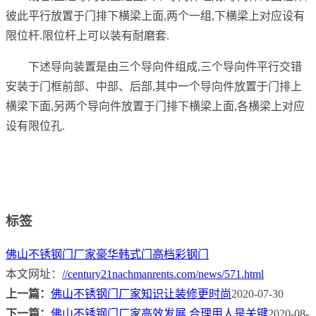
彼此平行放置于门排下横梁上面,两个一组,下横梁上对应设有
限位杆.限位杆上可以装有耐磨套.
下述导向装置是由三个导向件组成,三个导向件平行交错
安装于门框前部、中部、后部,其中一个导向件放置于门排上
横梁下面,另两个导向件放置于门排下横梁上面,各横梁上对应
设有限位孔.
标签
佛山不锈钢门厂家
豪华韩式门
高档彩钢门
本文网址：
//century21nachmanrents.com/news/571.html
上一篇：
佛山不锈钢门厂家知识让装修更时尚
2020-07-30
下一篇：
佛山不锈钢门厂家高效发展 合理用人是关键
2020-08-