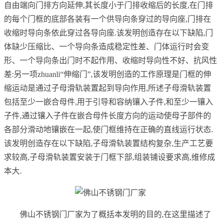
自由端向门排方向延伸,其长度小于门排收缩后的长度,在门排
的每个门框的底部各装有一个供导向条穿过的导向座,门排在
收缩时导向条依此穿过各导向座.该发明创造存在以下缺陷,门
体缺少压缩比、一个导向条造成稳定性差、门体运行时会变
形、一个导向条出门时不起作用、收缩时导向性不好、抗风性
差:另一项zhuanli“伸缩门”,该发明创造的工作原理是门框的伸
缩运动是通过子母滑轨装置起到导向作用,所述子母滑轨装置
包括至少一嵌合母件,用于引导和容纳镶入子件,和至少一镶入
子件,通过镶入子件在嵌合母件长度方向的运动使母子部件的
各部分滑动地镶嵌在一起,使门框维持在正确的直线运行状态.
该发明创造存在以下缺陷,子母滑轨装置结构复杂,生产工艺要
求较高,子母滑轨装置安装于门框下部,组装铺设要求高,维修成
本大.
佛山不锈钢门厂家为了概括本发明的目的,在这里描述了