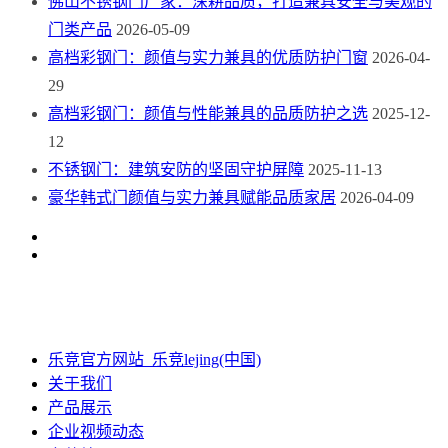
佛山不锈钢门厂家：深耕品质，打造兼具安全与美观的
门类产品
2026-05-09
高档彩钢门：颜值与实力兼具的优质防护门窗
2026-04-
29
高档彩钢门：颜值与性能兼具的品质防护之选
2025-12-
12
不锈钢门：建筑安防的坚固守护屏障
2025-11-13
豪华韩式门颜值与实力兼具赋能品质家居
2026-04-09
乐竞官方网站_乐竞lejing(中国)
关于我们
产品展示
企业视频动态