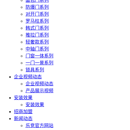
面包门系列
防爆门系列
对开门系列
罗马柱系列
韩式门系列
推拉门系列
轻奢款系列
中轴门系列
门窗一体系列
一门一景系列
锁具系列
企业视频动态
企业视频动态
产品展示视频
安装效果
安装效果
招商加盟
新闻动态
乐竞官方网站