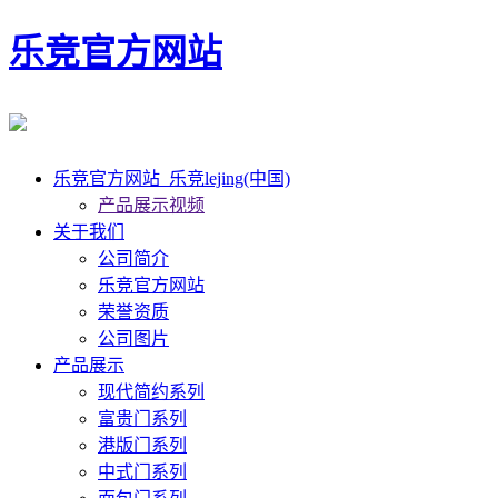
乐竞官方网站
乐竞官方网站_乐竞lejing(中国)
产品展示视频
关于我们
公司简介
乐竞官方网站
荣誉资质
公司图片
产品展示
现代简约系列
富贵门系列
港版门系列
中式门系列