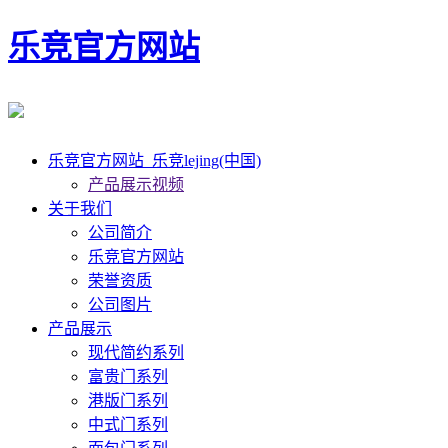
乐竞官方网站
乐竞官方网站_乐竞lejing(中国)
产品展示视频
关于我们
公司简介
乐竞官方网站
荣誉资质
公司图片
产品展示
现代简约系列
富贵门系列
港版门系列
中式门系列