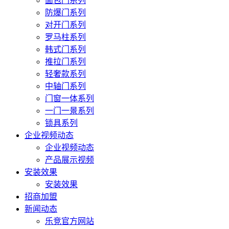
面包门系列
防爆门系列
对开门系列
罗马柱系列
韩式门系列
推拉门系列
轻奢款系列
中轴门系列
门窗一体系列
一门一景系列
锁具系列
企业视频动态
企业视频动态
产品展示视频
安装效果
安装效果
招商加盟
新闻动态
乐竞官方网站