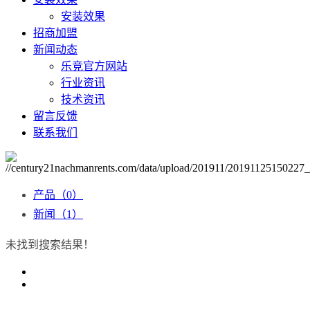
安装效果
招商加盟
新闻动态
乐竞官方网站
行业资讯
技术资讯
留言反馈
联系我们
产品（0）
新闻（1）
未找到搜索结果！