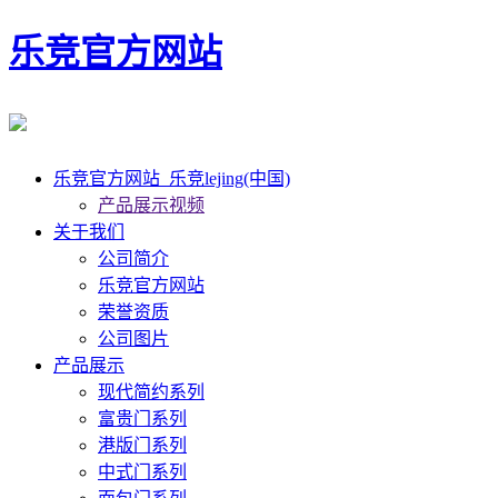
乐竞官方网站
乐竞官方网站_乐竞lejing(中国)
产品展示视频
关于我们
公司简介
乐竞官方网站
荣誉资质
公司图片
产品展示
现代简约系列
富贵门系列
港版门系列
中式门系列