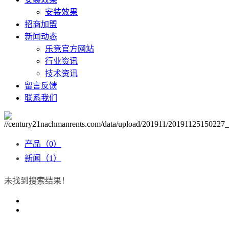
安装效果
招商加盟
新闻动态
乐竞官方网站
行业资讯
技术资讯
留言反馈
联系我们
产品（0）
新闻（1）
未找到搜索结果！