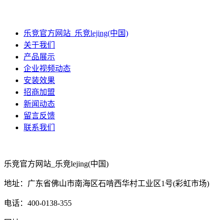
乐竞官方网站_乐竞lejing(中国)
关于我们
产品展示
企业视频动态
安装效果
招商加盟
新闻动态
留言反馈
联系我们
乐竞官方网站_乐竞lejing(中国)
地址：广东省佛山市南海区石啃西华村工业区1号(彩虹市场)
电话：400-0138-355