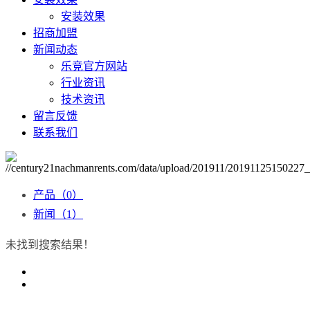
安装效果
招商加盟
新闻动态
乐竞官方网站
行业资讯
技术资讯
留言反馈
联系我们
产品（0）
新闻（1）
未找到搜索结果！