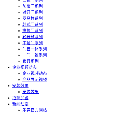
面包门系列
防爆门系列
对开门系列
罗马柱系列
韩式门系列
推拉门系列
轻奢款系列
中轴门系列
门窗一体系列
一门一景系列
锁具系列
企业视频动态
企业视频动态
产品展示视频
安装效果
安装效果
招商加盟
新闻动态
乐竞官方网站