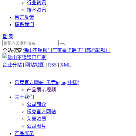
行业资讯
技术资讯
留言反馈
联系我们
登 录
全站搜索
佛山不锈钢门厂家
豪华韩式门
高档彩钢门
企业分站
|
网站地图
|
RSS
|
XML
乐竞官方网站_乐竞lejing(中国)
产品展示视频
关于我们
公司简介
乐竞官方网站
荣誉资质
公司图片
产品展示