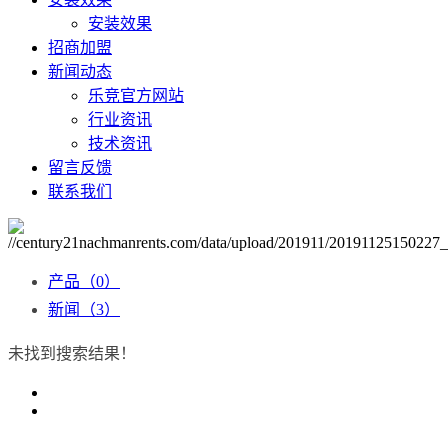
安装效果
招商加盟
新闻动态
乐竞官方网站
行业资讯
技术资讯
留言反馈
联系我们
产品（0）
新闻（3）
未找到搜索结果！