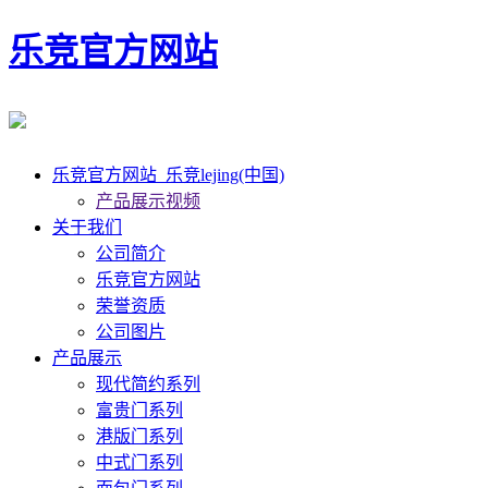
乐竞官方网站
乐竞官方网站_乐竞lejing(中国)
产品展示视频
关于我们
公司简介
乐竞官方网站
荣誉资质
公司图片
产品展示
现代简约系列
富贵门系列
港版门系列
中式门系列