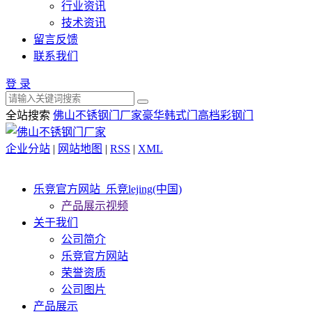
行业资讯
技术资讯
留言反馈
联系我们
登 录
全站搜索
佛山不锈钢门厂家
豪华韩式门
高档彩钢门
企业分站
|
网站地图
|
RSS
|
XML
乐竞官方网站_乐竞lejing(中国)
产品展示视频
关于我们
公司简介
乐竞官方网站
荣誉资质
公司图片
产品展示