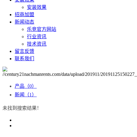
安装效果
招商加盟
新闻动态
乐竞官方网站
行业资讯
技术资讯
留言反馈
联系我们
产品（0）
新闻（1）
未找到搜索结果！