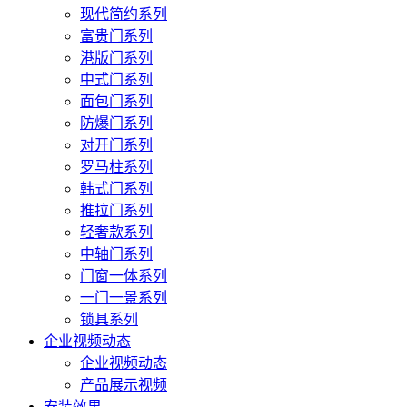
现代简约系列
富贵门系列
港版门系列
中式门系列
面包门系列
防爆门系列
对开门系列
罗马柱系列
韩式门系列
推拉门系列
轻奢款系列
中轴门系列
门窗一体系列
一门一景系列
锁具系列
企业视频动态
企业视频动态
产品展示视频
安装效果