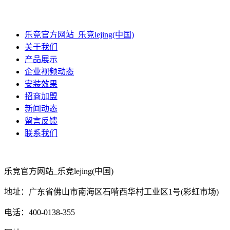
乐竞官方网站_乐竞lejing(中国)
关于我们
产品展示
企业视频动态
安装效果
招商加盟
新闻动态
留言反馈
联系我们
乐竞官方网站_乐竞lejing(中国)
地址：广东省佛山市南海区石啃西华村工业区1号(彩虹市场)
电话：400-0138-355