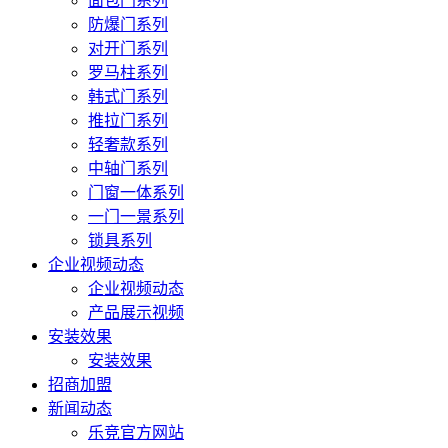
面包门系列
防爆门系列
对开门系列
罗马柱系列
韩式门系列
推拉门系列
轻奢款系列
中轴门系列
门窗一体系列
一门一景系列
锁具系列
企业视频动态
企业视频动态
产品展示视频
安装效果
安装效果
招商加盟
新闻动态
乐竞官方网站