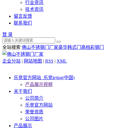
行业资讯
技术资讯
留言反馈
联系我们
登 录
全站搜索
佛山不锈钢门厂家
豪华韩式门
高档彩钢门
企业分站
|
网站地图
|
RSS
|
XML
乐竞官方网站_乐竞lejing(中国)
产品展示视频
关于我们
公司简介
乐竞官方网站
荣誉资质
公司图片
产品展示