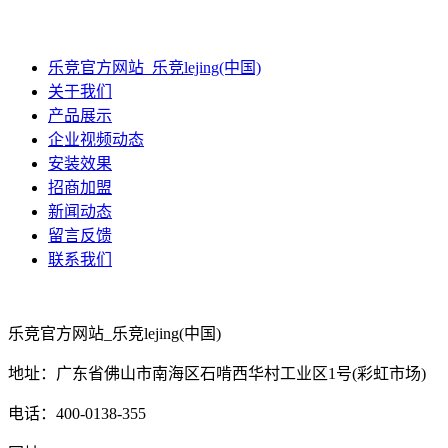
乐竞官方网站_乐竞lejing(中国)
关于我们
产品展示
企业视频动态
安装效果
招商加盟
新闻动态
留言反馈
联系我们
乐竞官方网站_乐竞lejing(中国)
地址：广东省佛山市南海区石啃西华村工业区1号(彩虹市场)
电话：400-0138-355