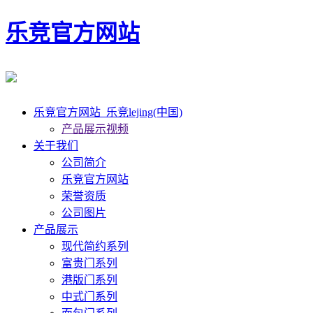
乐竞官方网站
乐竞官方网站_乐竞lejing(中国)
产品展示视频
关于我们
公司简介
乐竞官方网站
荣誉资质
公司图片
产品展示
现代简约系列
富贵门系列
港版门系列
中式门系列