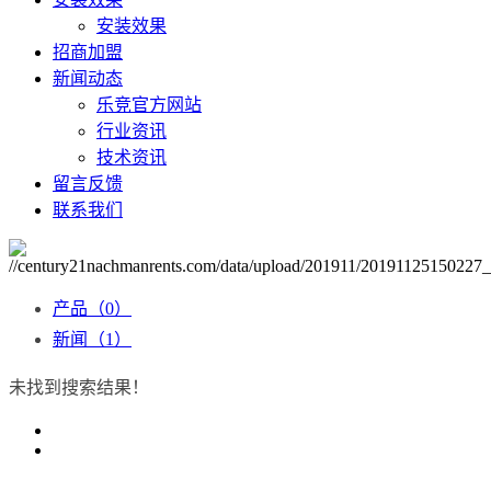
安装效果
招商加盟
新闻动态
乐竞官方网站
行业资讯
技术资讯
留言反馈
联系我们
产品（0）
新闻（1）
未找到搜索结果！